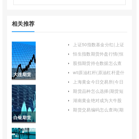
相关推荐
上证50指数基金分红(上证
50指数基金排名前十名)
恒生指数期货外盘行情(恒
生指数期货最新行情)
股指期货持仓数据怎么查
(股指期货持仓量怎么看)
wti原油杠杆(原油杠杆是什
大连期货
么意思)
上海黄金今日交易所(今日
商品交易
上海黄金交易所)
期货品种怎么选择(期货短
线最佳品种)
所期货品
湖南黄金绝对成为大牛股
(湖南黄金股票现在能买吗)
种(大连期
期货交易编码怎么查询(期
货账户交易编码怎么查看进
白银期货
货哪个品
度)
最新行情
种收单边