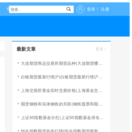
登录
/
注册
最新文章
更多>
大连期货商品交易所期货品种(大连期货哪个品种收单边手续费)
白银期货最新行情沪(白银期货最新行情沪银上市)
上海交易所黄金实时交易价格(上海黄金交易所钯金实时价格)
期货钢铁和实体钢铁的关联(钢铁股票和期货市场有联动效应吗)
上证50指数基金分红(上证50指数基金排名前十名)
恒生指数期货外盘行情(恒生指数期货最新行情)