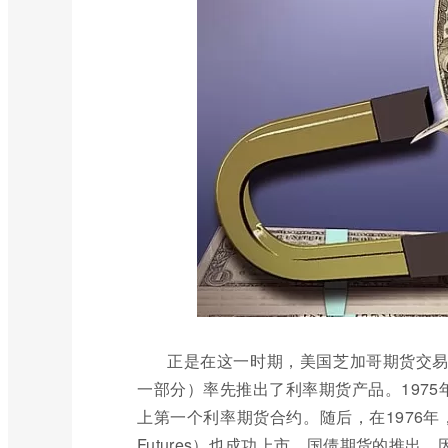
正是在这一时期，美国芝加哥期货交易所（
一部分）率先推出了利率期货产品。1975
上第一个利率期货合约。随后，在1976年，具
Futures）也成功上市。国债期货的推