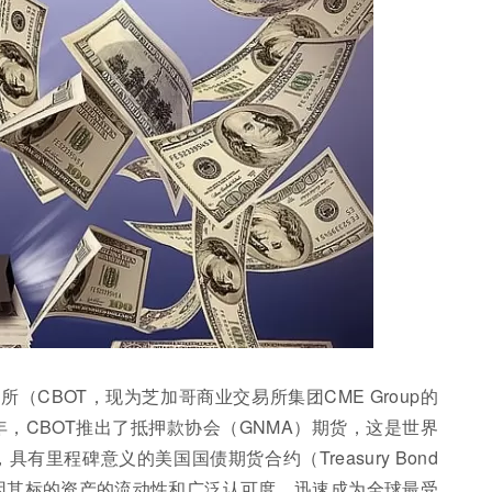
CBOT，现为芝加哥商业交易所集团CME Group的
年，CBOT推出了抵押款协会（GNMA）期货，这是世界
有里程碑意义的美国国债期货合约（Treasury Bond
出，因其标的资产的流动性和广泛认可度，迅速成为全球最受