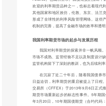
欢迎的利率期货品种之一，也标志着现代
其他国家和地区效仿，伦敦、东京、法兰
形成了全球性的利率风险管理网络。这些
机制的完善，提高了金融市场的效率和透明
我国利率期货市场的起步与发展历程
我国对利率期货的探索并非一帆风顺。
市场不成熟、监管经验不足以及制度设计缺
监管机构留下了深刻的教训，也为后续利率
在沉寂了近二十年后，随着我国债券
日益迫切，利率期货的重启被提上了日程
交易所（CFFEX）于2013年9月6日正
期货市场重新起步的标志性事件。5年期国
年3月20日，10年期国债期货（合约代码