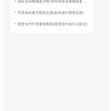
国际原油每桶多少吨(布伦特原油每桶是多少吨)
究竟如何展开期货交易(如何进行期货交易)
期货合约中需要协商的(期货合约由什么制定)