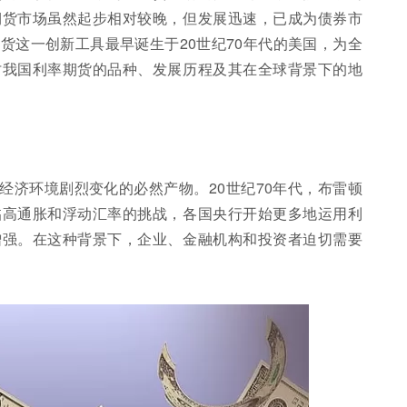
期货市场虽然起步相对较晚，但发展迅速，已成为债券市
货这一创新工具最早诞生于20世纪70年代的美国，为全
讨我国利率期货的品种、发展历程及其在全球背景下的地
经济环境剧烈变化的必然产物。20世纪70年代，布雷顿
临高通胀和浮动汇率的挑战，各国央行开始更多地运用利
增强。在这种背景下，企业、金融机构和投资者迫切需要