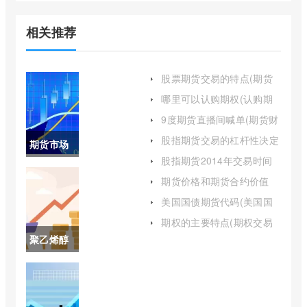
相关推荐
股票期货交易的特点(期货
交易及其特点)
哪里可以认购期权(认购期
权能卖空吗)
9度期货直播间喊单(期货财
经直播间老师喊单)
股指期货交易的杠杆性决定
期货市场
了(股指期货杠杆要利息吗)
股指期货2014年交易时间
的主体包
(股指期货最新交易时间表)
期货价格和期货合约价值
(期货合约与期货交易)
括哪些(期
美国国债期货代码(美国国
债期货今日价格为10112)
货市场的
期权的主要特点(期权交易
的主要特点包括)
聚乙烯醇
构成要素)
期货价格
(pva聚乙