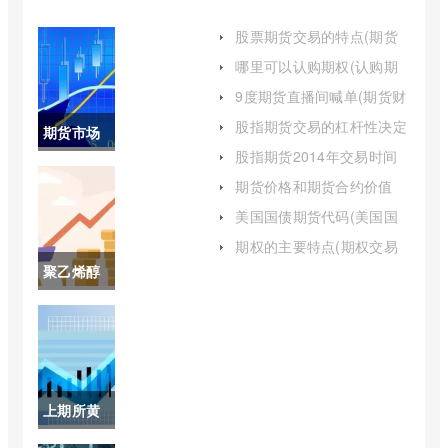
股票期货交易的特点(期货
交易及其特点)
哪里可以认购期权(认购期
权能卖空吗)
9度期货直播间喊单(期货财
经直播间老师喊单)
股指期货交易的杠杆性决定
期货市场
了(股指期货杠杆要利息吗)
股指期货2014年交易时间
的主体包
(股指期货最新交易时间表)
期货价格和期货合约价值
(期货合约与期货交易)
括哪些(期
美国国债期货代码(美国国
债期货今日价格为10112)
货市场的
期权的主要特点(期权交易
的主要特点包括)
聚乙烯醇
构成要素)
期货价格
(pva聚乙
烯醇期货)
上期所黄
金