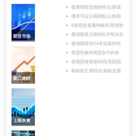
股票期货交易的特点(期货
交易及其特点)
哪里可以认购期权(认购期
权能卖空吗)
9度期货直播间喊单(期货财
经直播间老师喊单)
股指期货交易的杠杆性决定
期货市场
了(股指期货杠杆要利息吗)
股指期货2014年交易时间
的主体包
(股指期货最新交易时间表)
期货价格和期货合约价值
(期货合约与期货交易)
括哪些(期
美国国债期货代码(美国国
债期货今日价格为10112)
货市场的
期权的主要特点(期权交易
的主要特点包括)
聚乙烯醇
构成要素)
期货价格
(pva聚乙
烯醇期货)
上期所黄
金