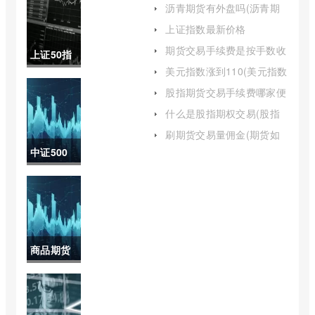
保证金比例如何降低)
沥青期货有外盘吗(沥青期
货有夜盘吗)
上证指数最新价格
605488(上证指数今天
期货交易手续费是按手数收
上证50指
009548)
取的吗(期货的手续费是怎
美元指数涨到110(美元指数
么收取的)
数基建股
涨到100说明什么)
股指期货交易手续费哪家便
宜(股指期货手续费)
票(基建50
什么是股指期权交易(股指
期权交易入门知识)
指数包含
刷期货交易量佣金(期货如
何刷手续费)
中证500
什么股票)
指数定盘
价格高出
期初的
商品期货
99(中证
基差报告
500指数
(国内商品
定盘价格