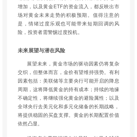
增加，以及黄金ETF的资金流入，都反映出市
场对黄金未来走势的积极预期。值得注意的
是，情绪过度乐观也可能带来短期回调的风
险，投资者需警惕过度投机。
未来展望与潜在风险
展望未来，黄金市场的驱动因素仍将复杂
交织，但整体而言，金价有望维持强势。有利
因素包括：美联储等主要央行可能开启的降息
周期，这将降低黄金的持有成本；持续的地缘
不确定性，将继续强化黄金的避险属性；以及
全球央行去美元化和多元化储备的长期战略，
将提供稳固的买盘支撑。黄金的长期配置价值
依然凸显。