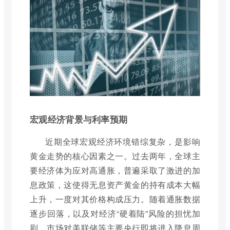
宏观经济背景与利率预期
近期全球宏观经济环境错综复杂，是影响
黄金走势的核心因素之一。过去两年，全球主
要经济体为应对高通胀，普遍采取了激进的加
息政策，这使得无息资产黄金的持有成本大幅
上升，一度对其价格构成压力。随着通胀数据
逐步回落，以及对经济“硬着陆”风险的担忧加
剧，市场对美联储等主要央行即将进入降息周