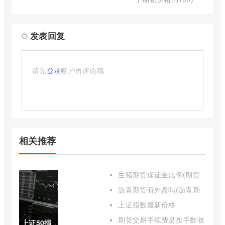
发表回复
请先
登录
账户再评论哦
相关推荐
生猪期货保证金比例(期货
保证金比例如何降低)
沥青期货有外盘吗(沥青期
货有夜盘吗)
上证指数最新价格
605488(上证指数今天
期货交易手续费是按手数收
上证50指
009548)