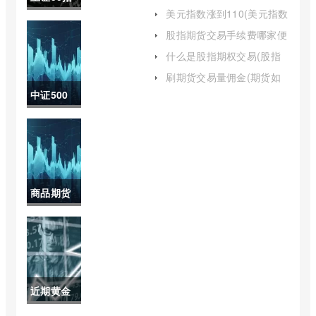
取的吗(期货的手续费是怎
美元指数涨到110(美元指数
么收取的)
数基建股
涨到100说明什么)
股指期货交易手续费哪家便
宜(股指期货手续费)
票(基建50
什么是股指期权交易(股指
期权交易入门知识)
指数包含
刷期货交易量佣金(期货如
何刷手续费)
中证500
什么股票)
指数定盘
价格高出
期初的
商品期货
99(中证
基差报告
500指数
(国内商品
定盘价格
期货基差
高于或等
近期黄金
数据报告)
于期初价