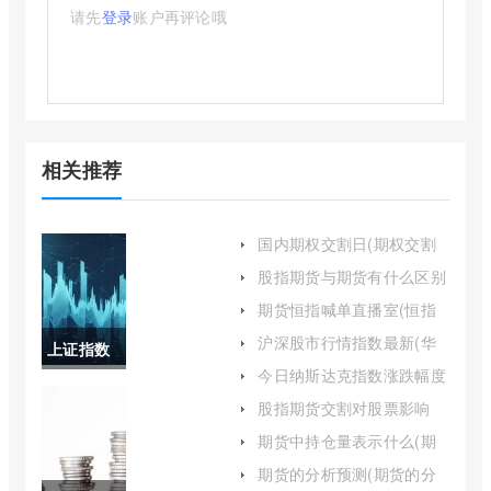
请先
登录
账户再评论哦
相关推荐
国内期权交割日(期权交割
日股市有哪些表现)
股指期货与期货有什么区别
(股指期货没有原油期货风
期货恒指喊单直播室(恒指
险)
期货直播间)
沪深股市行情指数最新(华
上证指数
宝沪深300指数增强a行情)
今日纳斯达克指数涨跌幅度
近三年走
(今天纳斯达克指数)
股指期货交割对股票影响
(股指期货交割对股市影响)
势(上证指
期货中持仓量表示什么(期
货多空持仓量怎么看)
数近30年
期货的分析预测(期货的分