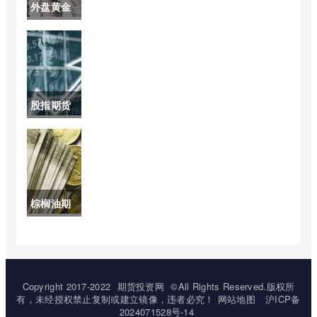
析预测包括)
外盘黄金
走势图)
实时行情
(黄金外盘
实时走势)
股指期货
延续短线
反弹(股指
期货进一
棕榈油期
步恢复)
货讨论(棕
榈油期货
实时行情)
Copyright 2017-2022
期货投资网
©All Rights Reserved.版权所
有，未经授权禁止复制或建立镜像，违者必究！
网站地图
沪ICP备
2024071528号-14