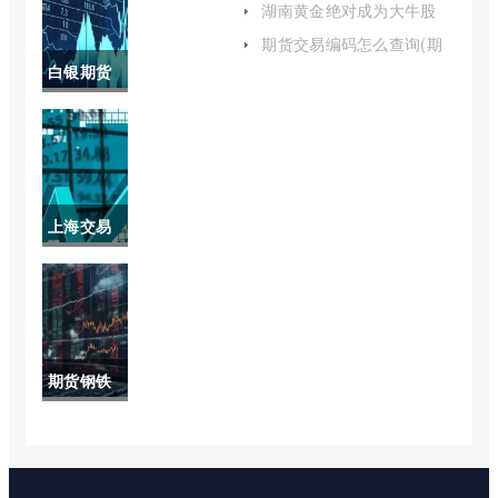
所期货品
湖南黄金绝对成为大牛股
(湖南黄金股票现在能买吗)
种(大连期
期货交易编码怎么查询(期
货账户交易编码怎么查看进
白银期货
货哪个品
度)
最新行情
种收单边
沪(白银期
手续费)
货最新行
上海交易
情沪银上
所黄金实
市)
时交易价
格(上海黄
期货钢铁
金交易所
和实体钢
钯金实时
铁的关联
价格)