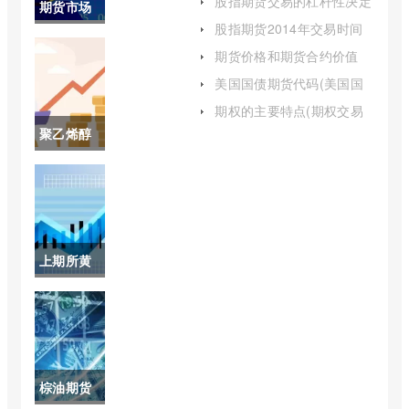
股指期货交易的杠杆性决定
期货市场
了(股指期货杠杆要利息吗)
股指期货2014年交易时间
的主体包
(股指期货最新交易时间表)
期货价格和期货合约价值
(期货合约与期货交易)
括哪些(期
美国国债期货代码(美国国
债期货今日价格为10112)
货市场的
期权的主要特点(期权交易
的主要特点包括)
聚乙烯醇
构成要素)
期货价格
(pva聚乙
烯醇期货)
上期所黄
金
2206(上
期所的黄
棕油期货
金进入交