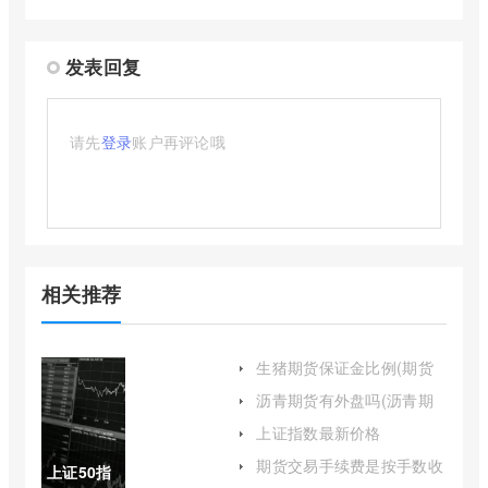
发表回复
请先
登录
账户再评论哦
相关推荐
生猪期货保证金比例(期货
保证金比例如何降低)
沥青期货有外盘吗(沥青期
货有夜盘吗)
上证指数最新价格
605488(上证指数今天
期货交易手续费是按手数收
上证50指
009548)
取的吗(期货的手续费是怎