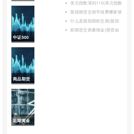
美元指数涨到110(美元指数
么收取的)
数基建股
涨到100说明什么)
股指期货交易手续费哪家便
宜(股指期货手续费)
票(基建50
什么是股指期权交易(股指
期权交易入门知识)
指数包含
刷期货交易量佣金(期货如
何刷手续费)
中证500
什么股票)
指数定盘
价格高出
期初的
商品期货
99(中证
基差报告
500指数
(国内商品
定盘价格
期货基差
高于或等
近期黄金
数据报告)
于期初价
走势简要