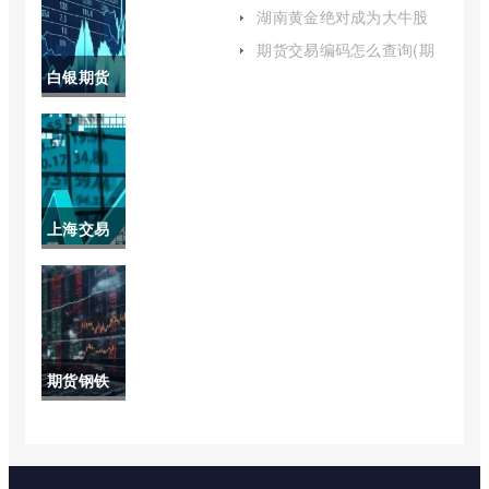
线最佳品种)
所期货品
湖南黄金绝对成为大牛股
(湖南黄金股票现在能买吗)
种(大连期
期货交易编码怎么查询(期
货账户交易编码怎么查看进
白银期货
货哪个品
度)
最新行情
种收单边
沪(白银期
手续费)
货最新行
上海交易
情沪银上
所黄金实
市)
时交易价
格(上海黄
期货钢铁
金交易所
和实体钢
钯金实时
铁的关联
价格)