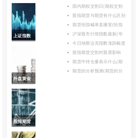
国内期权交割日(期权交割
日股市有哪些表现)
股指期货与期货有什么区别
(股指期货没有原油期货风
期货恒指喊单直播室(恒指
险)
期货直播间)
沪深股市行情指数最新(华
上证指数
宝沪深300指数增强a行情)
今日纳斯达克指数涨跌幅度
近三年走
(今天纳斯达克指数)
股指期货交割对股票影响
(股指期货交割对股市影响)
势(上证指
期货中持仓量表示什么(期
货多空持仓量怎么看)
数近30年
期货的分析预测(期货的分
析预测包括)
外盘黄金
走势图)
实时行情
(黄金外盘
实时走势)
股指期货
延续短线