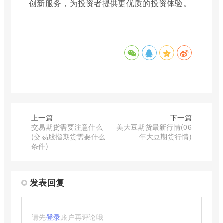
创新服务，为投资者提供更优质的投资体验。
上一篇
下一篇
交易期货需要注意什么
美大豆期货最新行情(06
(交易股指期货需要什么
年大豆期货行情)
条件)
发表回复
请先
登录
账户再评论哦