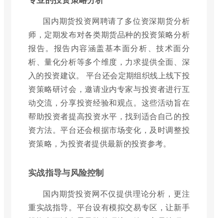
国内期货投资网聘请了多位资深期货分析
师，定期发布对各类期货品种的投资策略分析
报告。报告内容涵盖基本面分析、技术面分
析、量化分析等多个维度，力求提供全面、深
入的投资建议。 平台还会定期组织线上线下投
资策略研讨会，邀请业内专家与投资者进行互
动交流，分享投资经验和观点。这些活动旨在
帮助投资者提高投资水平，找到适合自己的投
资方法。平台还会根据市场变化，及时调整投
资策略，为投资者提供最新的投资参考。
实战指导与风险控制
国内期货投资网不仅提供理论分析，更注
重实战指导。平台设有模拟交易专区，让新手