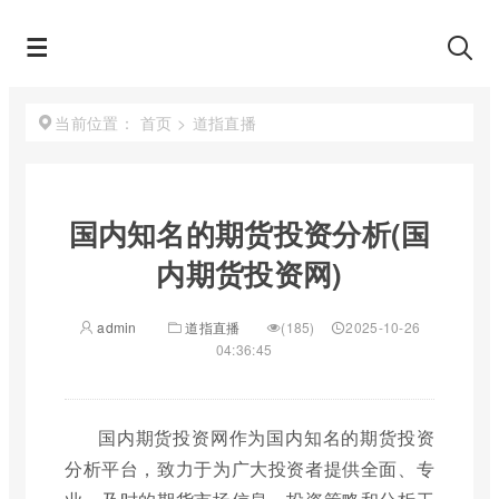
首页
>
道指直播
当前位置：
国内知名的期货投资分析(国
内期货投资网)
admin
道指直播
(185)
2025-10-26
04:36:45
国内期货投资网作为国内知名的期货投资
分析平台，致力于为广大投资者提供全面、专