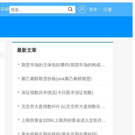
登录
/
注册
最新文章
期货市场的主体包括哪些(期货市场的构成要素)
聚乙烯醇期货价格(pva聚乙烯醇期货)
深证指数历年情况(今日股市深证指数)
北交所大盘指数叫什么(北交所大盘指数在哪里看)
上期所黄金2206(上期所的黄金进入交割月应该取整)
黄金价格近期会跌吗(黄金近期会降价吗)