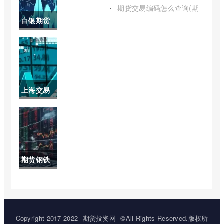
(湖南黄金股票现在能买吗)
种(大连期
期货交易编码怎么查询(期
货账户交易编码怎么查看进
白银期货
货哪个品
度)
最新行情
种收单边
沪(白银期
手续费)
货最新行
上海交易
情沪银上
所黄金实
市)
时交易价
格(上海黄
期货钢铁
金交易所
和实体钢
钯金实时
铁的关联
价格)
(钢铁股票
Copyright 2017-2022
期货投资网
©All Rights Reserved.版权所