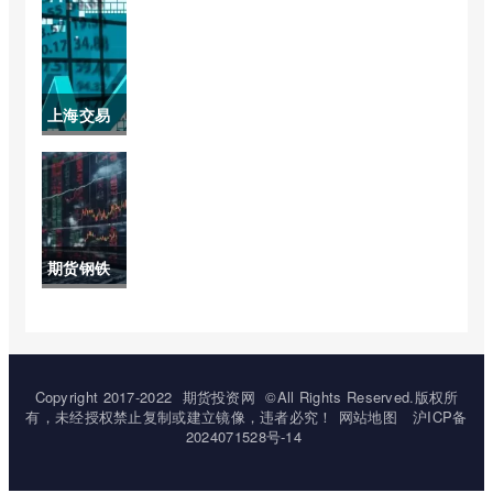
最新行情
种收单边
沪(白银期
手续费)
货最新行
上海交易
情沪银上
所黄金实
市)
时交易价
格(上海黄
期货钢铁
金交易所
和实体钢
钯金实时
铁的关联
价格)
(钢铁股票
Copyright 2017-2022
期货投资网
©All Rights Reserved.版权所
有，未经授权禁止复制或建立镜像，违者必究！
网站地图
沪ICP备
和期货市
2024071528号-14
场有联动