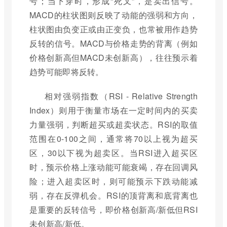
号；当下穿时，形成“死叉”，是卖出信号。
MACD的柱状图则反映了动能的强弱和方向，
柱状图由负变正或由正变负，也常被用作趋势
反转的信号。MACD与价格走势的背离（例如
价格创新高但MACD未创新高），往往预示着
趋势可能即将反转。
相对强弱指数（RSI - Relative Strength
Index）则用于衡量市场在一定时间内的买卖
力量强弱，判断超买或超卖状态。RSI的取值
范围在0-100之间，通常将70以上视为超买
区，30以下视为超卖区。当RSI进入超买区
时，预示价格上涨动能可能衰竭，存在回调风
险；进入超卖区时，则可能预示下跌动能减
弱，存在反弹机会。RSI的顶背离和底背离也
是重要的反转信号，即价格创新高/新低但RSI
未创新高/新低。