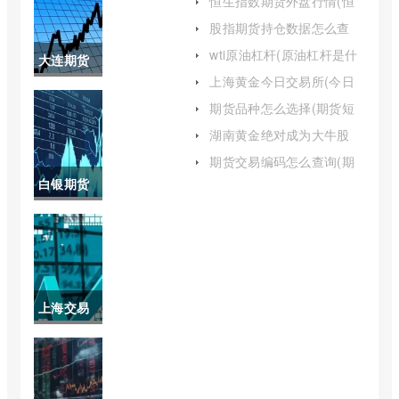
恒生指数期货外盘行情(恒
生指数期货最新行情)
股指期货持仓数据怎么查
(股指期货持仓量怎么看)
wti原油杠杆(原油杠杆是什
大连期货
么意思)
上海黄金今日交易所(今日
商品交易
上海黄金交易所)
期货品种怎么选择(期货短
线最佳品种)
所期货品
湖南黄金绝对成为大牛股
(湖南黄金股票现在能买吗)
种(大连期
期货交易编码怎么查询(期
货账户交易编码怎么查看进
白银期货
货哪个品
度)
最新行情
种收单边
沪(白银期
手续费)
货最新行
上海交易
情沪银上
所黄金实
市)
时交易价