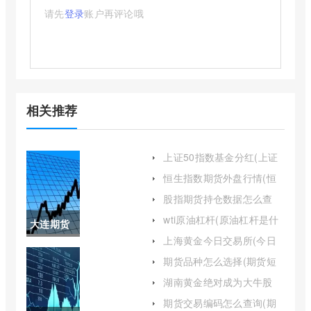
请先
登录
账户再评论哦
相关推荐
上证50指数基金分红(上证
50指数基金排名前十名)
恒生指数期货外盘行情(恒
生指数期货最新行情)
股指期货持仓数据怎么查
(股指期货持仓量怎么看)
wti原油杠杆(原油杠杆是什
大连期货
么意思)
上海黄金今日交易所(今日
商品交易
上海黄金交易所)
期货品种怎么选择(期货短
线最佳品种)
所期货品
湖南黄金绝对成为大牛股
(湖南黄金股票现在能买吗)
种(大连期
期货交易编码怎么查询(期