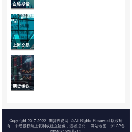
货账户交易编码怎么查看进
白银期货
货哪个品
度)
最新行情
种收单边
沪(白银期
手续费)
货最新行
上海交易
情沪银上
所黄金实
市)
时交易价
格(上海黄
期货钢铁
金交易所
和实体钢
钯金实时
铁的关联
价格)
(钢铁股票
Copyright 2017-2022
期货投资网
©All Rights Reserved.版权所
有，未经授权禁止复制或建立镜像，违者必究！
网站地图
沪ICP备
和期货市
2024071528号-14