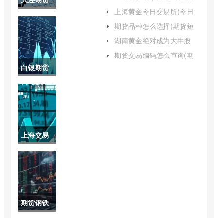
么意思)
上海黄金今日交易所(今日
商品交易
上海黄金交易所)
期货品种怎么选择(期货短
线最佳品种)
所期货品
湖南黄金绝对成为大牛股
(湖南黄金股票现在能买吗)
种(大连期
期货交易编码怎么查询(期
货账户交易编码怎么查看进
白银期货
货哪个品
度)
最新行情
种收单边
沪(白银期
手续费)
货最新行
上海交易
情沪银上
所黄金实
市)
时交易价
格(上海黄
期货钢铁
金交易所