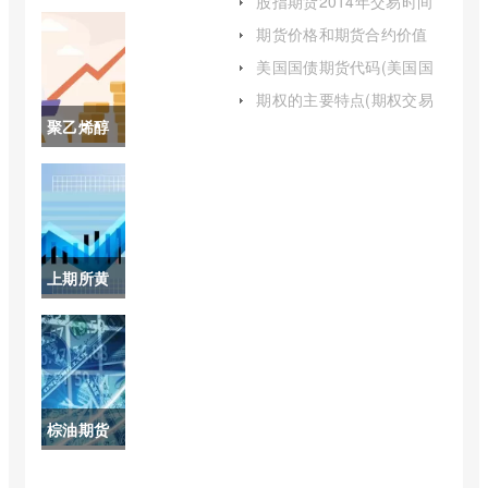
股指期货2014年交易时间
的主体包
(股指期货最新交易时间表)
期货价格和期货合约价值
(期货合约与期货交易)
括哪些(期
美国国债期货代码(美国国
债期货今日价格为10112)
货市场的
期权的主要特点(期权交易
的主要特点包括)
聚乙烯醇
构成要素)
期货价格
(pva聚乙
烯醇期货)
上期所黄
金
2206(上
期所的黄
棕油期货
金进入交
价格最新
割月应该