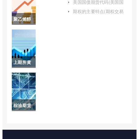
美国国债期货代码(美国国
债期货今日价格为10112)
货市场的
期权的主要特点(期权交易
的主要特点包括)
聚乙烯醇
构成要素)
期货价格
(pva聚乙
烯醇期货)
上期所黄
金
2206(上
期所的黄
棕油期货
金进入交
价格最新
割月应该
消息(棕榈
取整)