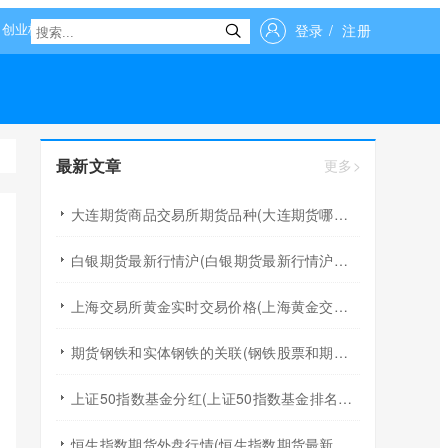
登录
/
注册
最新文章
更多>
大连期货商品交易所期货品种(大连期货哪个品种收单边手续费)
白银期货最新行情沪(白银期货最新行情沪银上市)
上海交易所黄金实时交易价格(上海黄金交易所钯金实时价格)
期货钢铁和实体钢铁的关联(钢铁股票和期货市场有联动效应吗)
上证50指数基金分红(上证50指数基金排名前十名)
恒生指数期货外盘行情(恒生指数期货最新行情)