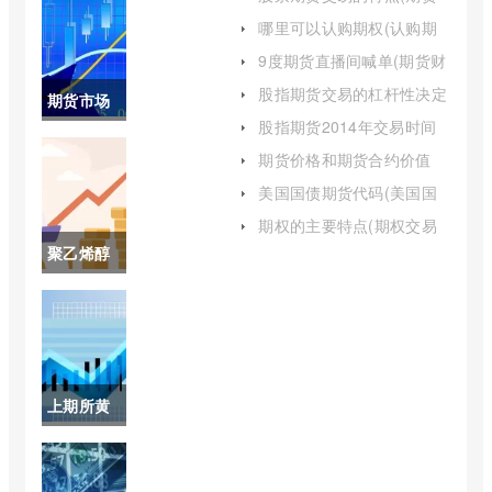
交易及其特点)
哪里可以认购期权(认购期
权能卖空吗)
9度期货直播间喊单(期货财
经直播间老师喊单)
股指期货交易的杠杆性决定
期货市场
了(股指期货杠杆要利息吗)
股指期货2014年交易时间
的主体包
(股指期货最新交易时间表)
期货价格和期货合约价值
(期货合约与期货交易)
括哪些(期
美国国债期货代码(美国国
债期货今日价格为10112)
货市场的
期权的主要特点(期权交易
的主要特点包括)
聚乙烯醇
构成要素)
期货价格
(pva聚乙
烯醇期货)
上期所黄
金
2206(上