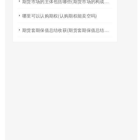
期货市场的主体包括哪些(期货市场的构成要素)
哪里可以认购期权(认购期权能卖空吗)
期货套期保值总结收获(期货套期保值总结收获与体会)